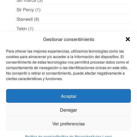
Sir Percy (1)
Stanwell (8)
Tekin (1)
Viprati (1)
Gestionar consentimiento
VK Pipes (1)
Para ofrecer las mejores experiencias, utilizamos tecnologías como las
Zenith (1)
cookies para almacenar y/o acceder a la información del dispositivo. El
consentimiento de estas tecnologías nos permitirá procesar datos como el
comportamiento de navegación o las identificaciones únicas en este sitio.
Zona de descargas (1)
No consentir o retirar el consentimiento, puede afectar negativamente a
ciertas características y funciones.
Aceptar
Contacta con nosotros
Aviso Legal
Términos y condiciones
Denegar
Política de cookies
Política de Privacidad
Política de devoluciones
Envíos
© 2026 Cartago Pipes
Ver preferencias
info@cartagopipes.com
Tlf: 0034 682 06 41 78
Política de cookies
Política de Privacidad
Aviso Legal