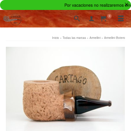
Por vacaciones no realizaremos envíos
0
Inicio
»
Todas las marcas
»
Armellini
»
Armellini Botero