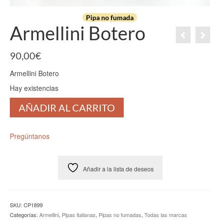
Pipa no fumada
Armellini Botero
90,00
€
Armellini Botero
Hay existencias
Armellini
AÑADIR AL CARRITO
Botero
cantidad
Pregúntanos
Añadir a la lista de deseos
SKU:
CP1899
Categorías:
Armellini
,
Pipas italianas
,
Pipas no fumadas
,
Todas las marcas