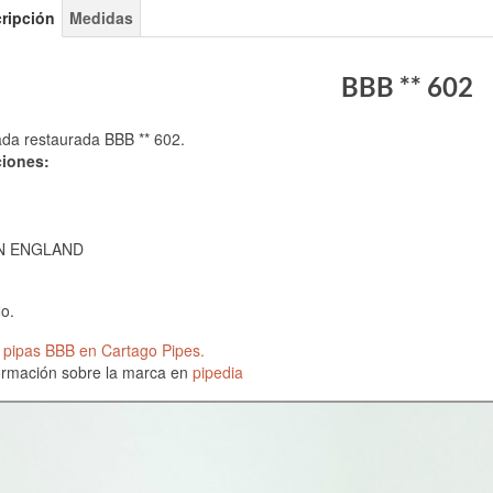
ripción
Medidas
BBB ** 602
ada restaurada BBB ** 602.
ciones:
N ENGLAND
No.
 pipas BBB en Cartago Pipes.
ormación sobre la marca en
pipedia