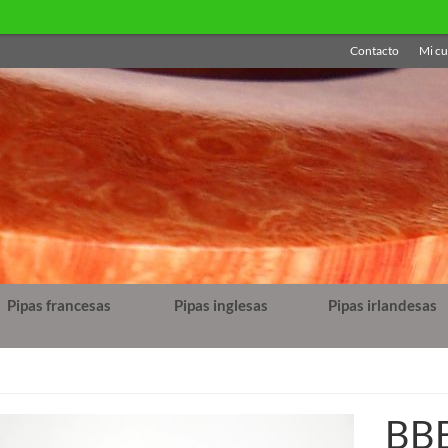
Por vac
Contacto
Mi cu
Pipas francesas
Pipas inglesas
Pipas irlandesas
BBB