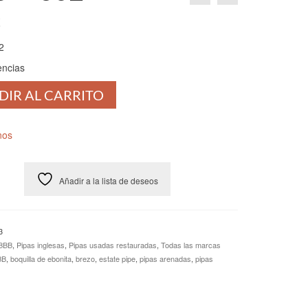
€
2
encias
DIR AL CARRITO
nos
Añadir a la lista de deseos
3
BBB
,
Pipas inglesas
,
Pipas usadas restauradas
,
Todas las marcas
BB
,
boquilla de ebonita
,
brezo
,
estate pipe
,
pipas arenadas
,
pipas