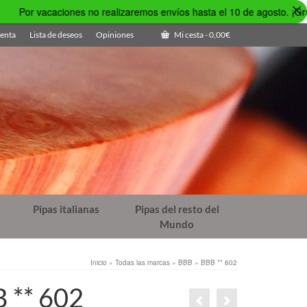
aciones no realizaremos envíos hasta el 10 de agosto. ¡Gracias!
enta
Lista de deseos
Opiniones
Mi cesta
-
0,00
€
Pipas italianas
Pipas del resto del
Mundo
Inicio
»
Todas las marcas
»
BBB
»
BBB ** 602
 ** 602