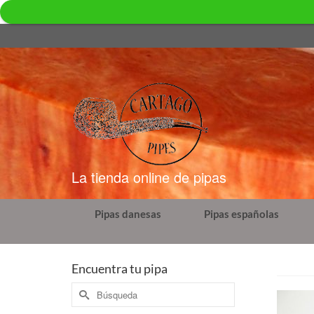
La tienda online de pipas
Pipas danesas
Pipas españolas
Encuentra tu pipa
Buscar
por: