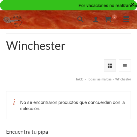
Por vacaciones no realizaremos
0
Winchester
Inicio
»
Todas las marcas
»
Winchester
No se encontraron productos que concuerden con la
selección.
Encuentra tu pipa